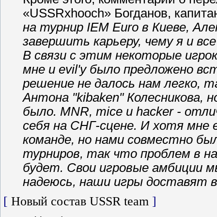
«USSRxhooch» Богданов, капитан
на турнир IЕМ Euro в Киеве, Ал
завершить карьеру, чему я и все
В связи с этим некоторые игро
мне и evil'y было предложено 
решение не далось нам легко, т
Антона "kibaken" Колесникова, н
было. MNR, mice и hacker - отл
себя на СНГ-сцене. И хотя мне 
команде, но нами совместно бы
турниров, так что проблем в на
будет. Свои игровые амбиции мы
надеюсь, наши игры доставят в
[
Новый состав USSR team
]