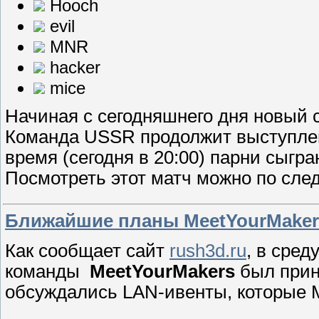
Hooch
evil
MNR
hacker
mice
Начиная с сегодняшнего дня новый 
Команда USSR продолжит выступлен
время (сегодня в 20:00) парни сыгра
Посмотреть этот матч можно по след
Ближайшие планы MeetYourMaker
Как сообщает сайт
rush3d.ru
, в сред
команды
MeetYourMakers
был прин
обсуждались LAN-ивенты, которые 