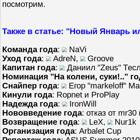
посмотрим.
Также в статье: "Новый Январь ил
Команда года
:
NaVi
Уход года
:
AdreN,
Groove
Капитан года
:
Даниил "Zeus" Тес
Номинация "На колени, суки!.." г
Снайпер года
:
Егор "markeloff" М
Кинули года
: Ropnet и ProPlay
Надежда года
:
IronWill
Нововведение года
: отказ от mr30
Возвращение года
:
LeX,
Nur1k
Организация года
: Arbalet Cup
Репортаж год
а
: ASUS Summer 2010