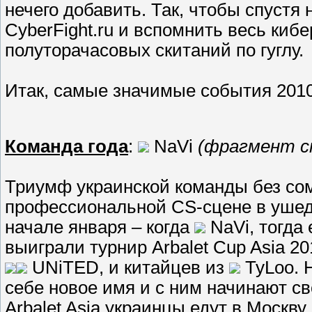
нечего добавить. Так, чтобы спустя
CyberFight.ru и вспомнить весь киб
полуторачасовых скитаний по гуглу.
Итак, самые значимые события 2010 
Команда года
:
NaVi
(фрагмент 
Триумф украинской команды без со
профессиональной CS-сцене в ушедш
начале января – когда
NaVi, тогда 
выиграли турнир Arbalet Cup Asia 2
UNiTED, и китайцев из
TyLoo. 
себе новое имя и с ним начинают с
Arbalet Asia украинцы едут в Москв