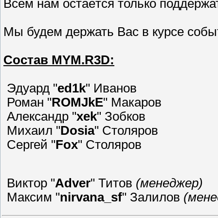
Всем нам остаётся только поддержат
Мы будем держать Вас в курсе событ
Состав MYM.R3D:
Эдуард "
ed1k
" Иванов
Роман "
ROMJkE
" Макаров
Александр "
xek
" Зобков
Михаил "
Dosia
" Столяров
Сергей "
Fox
" Столяров
Виктор "
Adver
" Титов
(менеджер)
Максим "
nirvana_sf
" Залилов
(мене