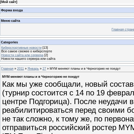
[
Мой сайт
]
Форма входа
Меню сайта
Главная стран
Categories
Киберспортивные новости
[13]
Все самое свежее о киберспорте
Новости сайта или сервера
[2]
Новости нашего сервера или сайта
Главная
»
2011
»
Январь
»
27
» MYM меняют планы и в Черногорию не поедут
MYM меняют планы и в Черногорию не поедут
Как мы уже сообщали, новый состав 
(турнир состоится с 14 по 19 февра
центре Подгорица). После неудачи 
реабилитироваться перед своими б
не так сложно, к тому же, по перво
отправиться российский ростер MYM