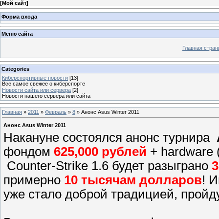
[
Мой сайт
]
Форма входа
Меню сайта
Главная стран
Categories
Киберспортивные новости
[13]
Все самое свежее о киберспорте
Новости сайта или сервера
[2]
Новости нашего сервера или сайта
Главная
»
2011
»
Февраль
»
8
» Анонс Asus Winter 2011
Анонс Asus Winter 2011
Накануне состоялся анонс турнира
фондом
625,000 рублей
+ hardware 
Counter-Strike 1.6 будет разыграно
3
примерно
10 тысячам долларов
! 
уже стало доброй традицией, пройд